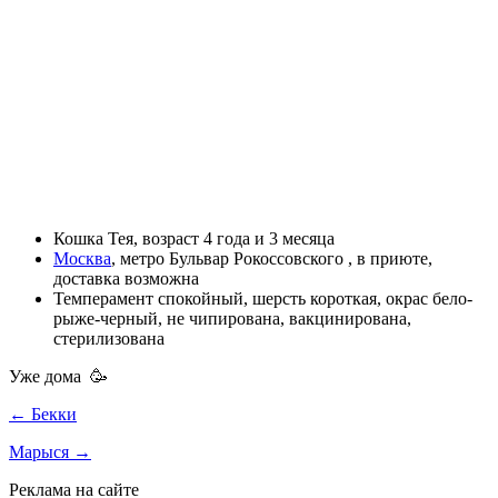
Кошка
Тея, возраст
4 года и 3 месяца
Москва
, метро Бульвар Рокоссовского ,
в приюте
,
доставка возможна
Темперамент
спокойный
, шерсть
короткая
, окрас
бело-
рыже-черный
,
не чипирована
,
вакцинирована
,
стерилизована
Уже дома 🥳
← Бекки
Марыся →
Реклама на сайте