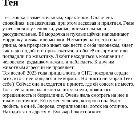
Тея
Тея -кошка с замечательным, характером. Она очень
спокойная, ненавязчивая, при этом ласковая и приятная. Глаза
у неё словно у человека, умные, внимательные и
рассудительные. Её мордочка и пухлые щёчки напоминают
мордочку хомяка или мышки. Несмотря на то, что она с
улицы, она прекрасно знает как вести с себя человеком, знает
как надо подойти и приласкаться, чтобы её покормили или
погладили по животику. Любит находиться в компании с
человеком, рядышком лежать и наблюдать. К другим
животным агрессии не проявляет.
Тея весной 2023 года пришла жить в СНТ, покорила сердца
всех, кто с ней общался и её кормил. Но никто не забрал Тею
себе(( Сейчас она находится в приюте, где ей совсем не место.
Глаза её за полгода в клетке потускнели, появилась
отрешенность и безразличие. Очень жаль смотреть на неё в
таком состоянии. Ей нужен человек, которого она будет
любить, а он её. Здорова, стерилизована, лоток на отлично.
Находится по адресу м. Бульвар Рокоссовского.