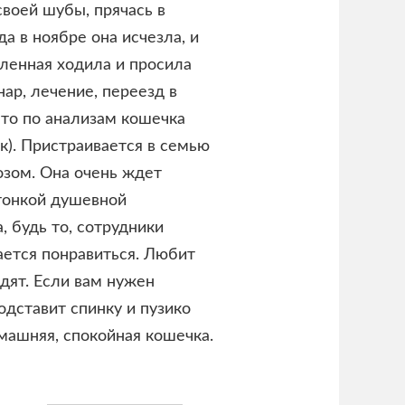
своей шубы, прячась в
а в ноябре она исчезла, и
иленная ходила и просила
ар, лечение, переезд в
что по анализам кошечка
). Пристраивается в семью
озом. Она очень ждет
 тонкой душевной
, будь то, сотрудники
ается понравиться. Любит
адят. Если вам нужен
одставит спинку и пузико
омашняя, спокойная кошечка.