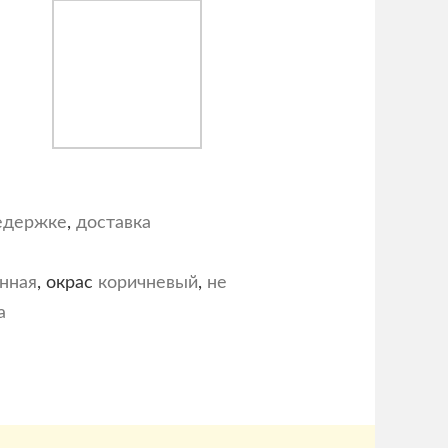
едержке
,
доставка
нная
, окрас
коричневый
,
не
а