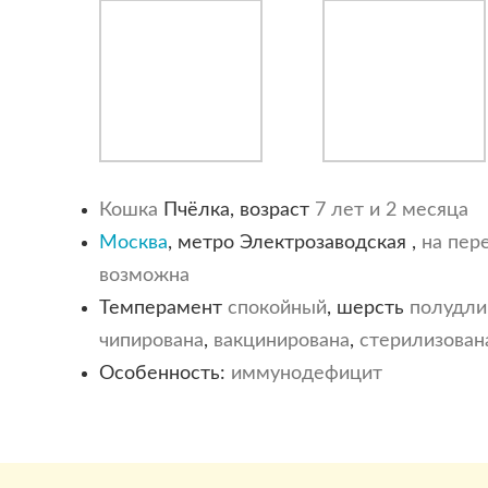
Кошка
Пчёлка, возраст
7 лет и 2 месяца
Москва
, метро Электрозаводская ,
на пер
возможна
Темперамент
спокойный
, шерсть
полудли
чипирована
,
вакцинирована
,
стерилизован
Особенность:
иммунодефицит