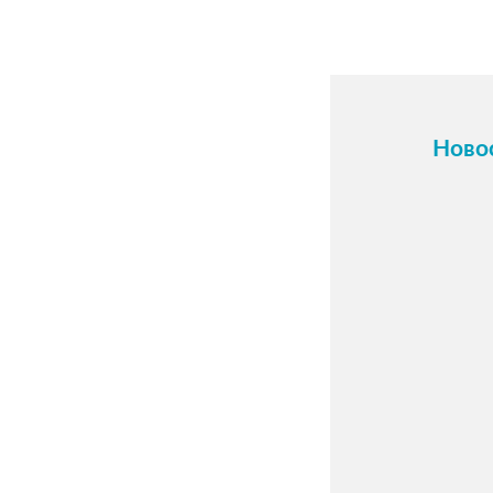
Ново
16 о
Карти
холст
фото.
Прини