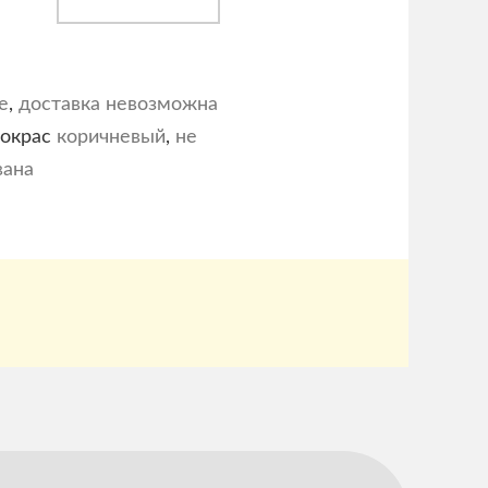
е
,
доставка невозможна
 окрас
коричневый
,
не
вана