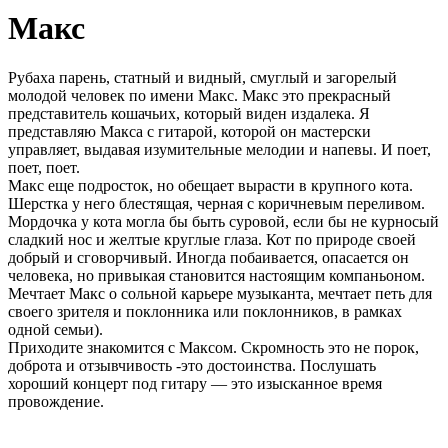
Макс
Рубаха парень, статный и видный, смуглый и загорелый
молодой человек по имени Макс. Макс это прекрасный
представитель кошачьих, который виден издалека. Я
представляю Макса с гитарой, которой он мастерски
управляет, выдавая изумительные мелодии и напевы. И поет,
поет, поет.
Макс еще подросток, но обещает вырасти в крупного кота.
Шерстка у него блестящая, черная с коричневым переливом.
Мордочка у кота могла бы быть суровой, если бы не курносый
сладкий нос и желтые круглые глаза. Кот по природе своей
добрый и сговорчивый. Иногда побаивается, опасается он
человека, но привыкая становится настоящим компаньоном.
Мечтает Макс о сольной карьере музыканта, мечтает петь для
своего зрителя и поклонника или поклонников, в рамках
одной семьи).
Приходите знакомится с Максом. Скромность это не порок,
доброта и отзывчивость -это достоинства. Послушать
хороший концерт под гитару — это изысканное время
провождение.