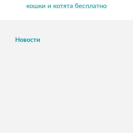
кошки и котята бесплатно
Новости
ПОСМОТРЕТЬ →
16 октября 2025
Картина или магнит на холсте Вашего
питомца по фото.