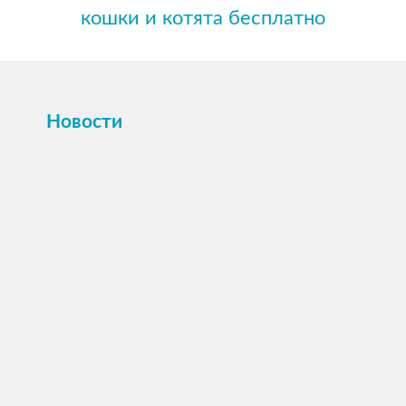
кошки и котята бесплатно
Новости
ПОСМОТРЕТЬ →
16 октября 2025
Картина или магнит на холсте Вашего
питомца по фото.