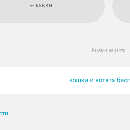
← БЕККИ
Реклама на сайте
кошки и котята бес
сти