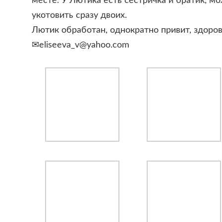
месте. У Лютика есть сестричка и братик, 
укотовить сразу двоих.
Лютик обработан, однократно привит, здоров
✉eliseeva_v@yahoo.com