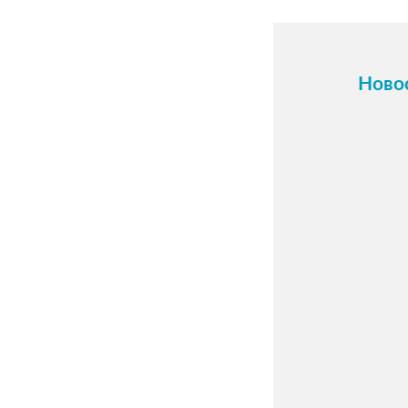
Ново
16 о
Карти
холст
фото.
Прини
индив
по ва