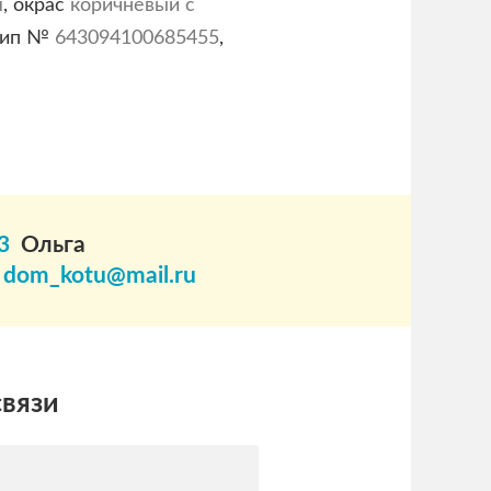
я
, окрас
коричневый с
чип №
643094100685455
,
3
Ольга
l
dom_kotu@mail.ru
связи