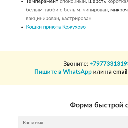
Темперамент
спокойный
, шерсть
коротка
белым
табби с белым
,
чипирован
, микро
вакцинирован
,
кастрирован
Кошки приюта Кожухово
Звоните:
+7977331319
Пишите в WhatsApp
или на emai
Форма быстрой 