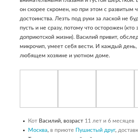
внимательными глазами и густой шерсткой. В
он скорее скромен, но при этом с развитым 
достоинства. Лезть под руки за лаской не буд
пусть и не сразу, потому что осторожен (кто 
доприютской жизни). Василий привит, обслед
микрочип, умеет себя вести. И каждый день,
любящем хозяине и уютном доме.
Кот
Василий, возраст
11 лет и 6 месяцев
Москва
,
в приюте
Пушистый друг
,
достав