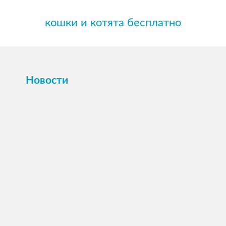
кошки и котята бесплатно
Новости
ПОСМОТРЕТЬ →
16 октября 2025
Картина или магнит на холсте Вашего