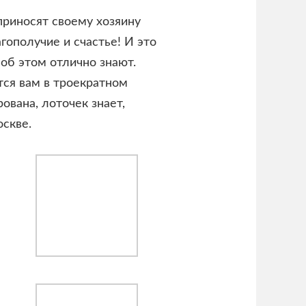
приносят своему хозяину
агополучие и счастье! И это
 об этом отлично знают.
ся вам в троекратном
рована, лоточек знает,
скве.