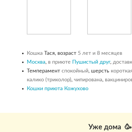
Кошка
Тася, возраст
5 лет и 8 месяцев
Москва
,
в приюте
Пушистый друг
,
достав
Темперамент
спокойный
, шерсть
коротка
калико (триколор)
,
чипирована
,
вакциниро
Кошки приюта Кожухово
Уже дома 🥳