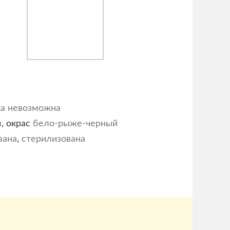
ка невозможна
я
, окрас
бело-рыже-черный
вана
,
стерилизована