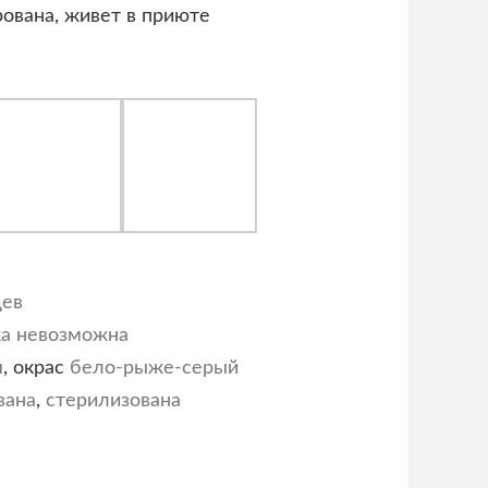
рована, живет в приюте
цев
ка невозможна
я
, окрас
бело-рыже-серый
вана
,
стерилизована