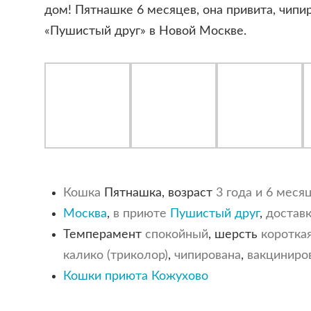
дом! Пятнашке 6 месяцев, она привита, чипи
«Пушистый друг» в Новой Москве.
Кошка
Пятнашка, возраст
3 года и 6 меся
Москва
,
в приюте
Пушистый друг
,
достав
Темперамент
спокойный
, шерсть
коротка
калико (триколор)
,
чипирована
,
вакциниро
Кошки приюта Кожухово