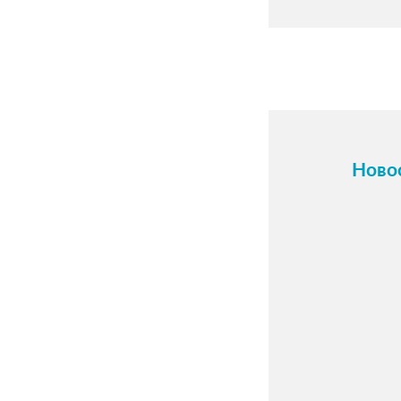
Ново
16 о
Карти