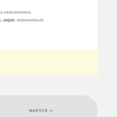
ка невозможна
я
, окрас
коричневый
,
МАРУСЯ →