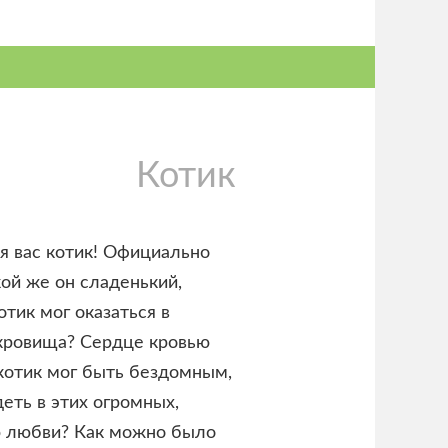
Котик
ля вас котик! Официально
кой же он сладенький,
отик мог оказаться в
окровища? Сердце кровью
 котик мог быть бездомным,
еть в этих огромных,
ю любви? Как можно было