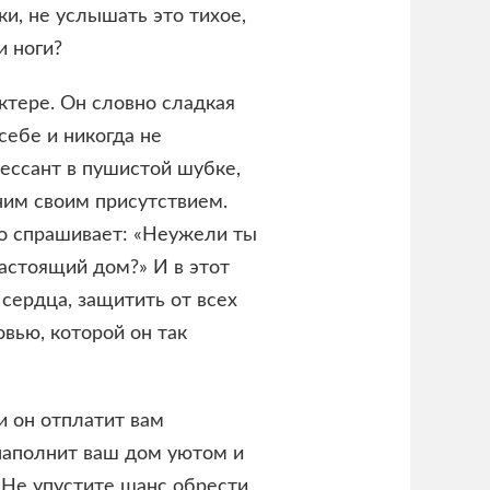
и, не услышать это тихое,
и ноги?
ктере. Он словно сладкая
себе и никогда не
рессант в пушистой шубке,
им своим присутствием.
но спрашивает: «Неужели ты
астоящий дом?» И в этот
 сердца, защитить от всех
овью, которой он так
и он отплатит вам
наполнит ваш дом уютом и
 Не упустите шанс обрести