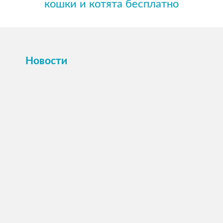
кошки и котята бесплатно
Новости
ПОСМОТРЕТЬ →
16 октября 2025
Картина или магнит на холсте Вашего
питомца по фото.
Принимаем заявки на индивидуальные заказы.