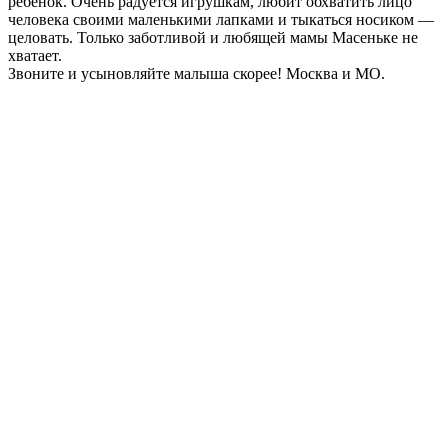
ребёнок. Очень радуется игрушкам, любит обхватить лицо
человека своими маленькими лапками и тыкаться носиком —
целовать. Только заботливой и любящей мамы Масеньке не
хватает.
Звоните и усыновляйте малыша скорее! Москва и МО.