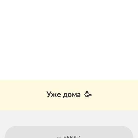
Уже дома 🥳
← БЕККИ