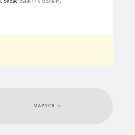
я
, окрас
рыжий с белым
,
МАРУСЯ →