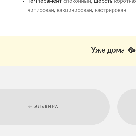
Темперамент
спокойный
, шерсть
коротка
чипирован
,
вакцинирован
,
кастрирован
Уже дома 🥳
← ЭЛЬВИРА