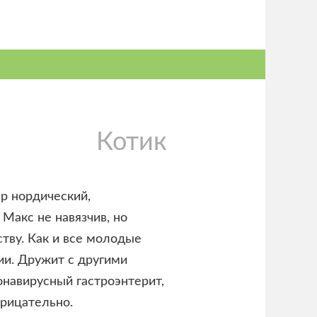
Котик
р нордический,
 Макс не навязчив, но
тву. Как и все молодые
ии. Дружит с другими
онавирусный гастроэнтерит,
трицательно.