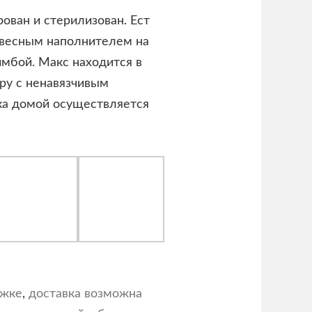
рован и стерилизован. Ест
евесным наполнителем на
имбой. Макс находится в
ору с ненавязчивым
ка домой осуществляется
ржке
,
доставка возможна