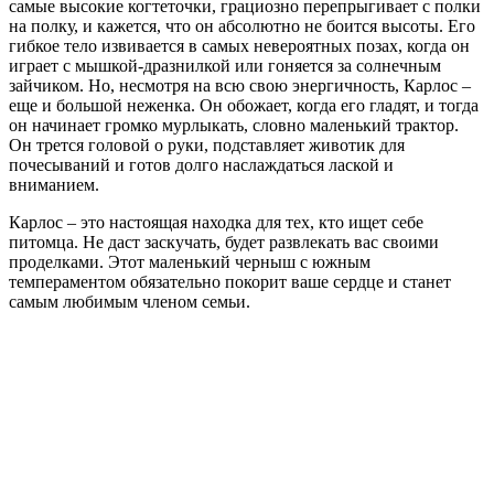
самые высокие когтеточки, грациозно перепрыгивает с полки
на полку, и кажется, что он абсолютно не боится высоты. Его
гибкое тело извивается в самых невероятных позах, когда он
играет с мышкой-дразнилкой или гоняется за солнечным
зайчиком. Но, несмотря на всю свою энергичность, Карлос –
еще и большой неженка. Он обожает, когда его гладят, и тогда
он начинает громко мурлыкать, словно маленький трактор.
Он трется головой о руки, подставляет животик для
почесываний и готов долго наслаждаться лаской и
вниманием.
Карлос – это настоящая находка для тех, кто ищет себе
питомца. Не даст заскучать, будет развлекать вас своими
проделками. Этот маленький черныш с южным
темпераментом обязательно покорит ваше сердце и станет
самым любимым членом семьи.