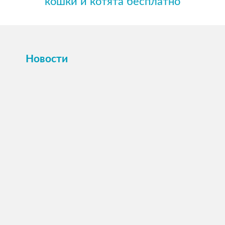
кошки и котята бесплатно
Новости
ПОСМОТРЕТЬ →
16 октября 2025
Картина или магнит на холсте Вашего
питомца по фото.
Принимаем заявки на индивидуальные заказы.