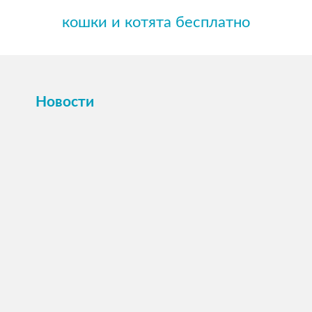
кошки и котята бесплатно
Новости
ПОСМОТРЕТЬ →
16 октября 2025
Картина или магнит на холсте Вашего
питомца по фото.