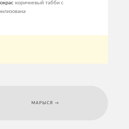
 окрас
коричневый
табби с
рилизована
МАРЫСЯ →