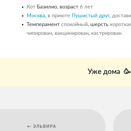
Кот
Базилио, возраст
6 лет
Москва
,
в приюте
Пушистый друг
,
достав
Темперамент
спокойный
, шерсть
коротка
чипирован
,
вакцинирован
,
кастрирован
Уже дома 🥳
← ЭЛЬВИРА