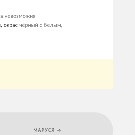
ка невозможна
я
, окрас
чёрный с белым
,
МАРУСЯ →