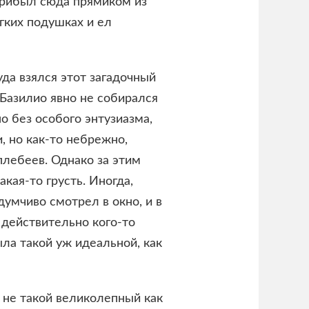
 прибыл сюда прямиком из
ягких подушках и ел
уда взялся этот загадочный
 Базилио явно не собирался
о без особого энтузиазма,
, но как-то небрежно,
плебеев. Однако за этим
кая-то грусть. Иногда,
думчиво смотрел в окно, и в
 действительно кого-то
ла такой уж идеальной, как
 не такой великолепный как