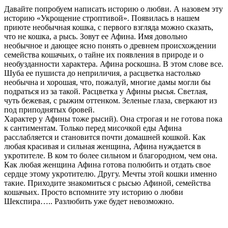
Давайте попробуем написать историю о любви. А назовем эту
историю «Укрощение строптивой». Появилась в нашем
приюте необычная кошка, с первого взгляда можно сказать,
что не кошка, а рысь. Зовут ее Афина. Имя довольно
необычное и дающее ясно понять о древнем происхождении
семейства кошачьих, о тайне их появления в природе и о
необузданности характера. Афина роскошна. В этом слове все.
Шуба ее пушиста до неприличия, а расцветка настолько
необычна и хорошая, что, пожалуй, многие дамы могли бы
подраться из за такой. Расцветка у Афины рысья. Светлая,
чуть бежевая, с рыжим оттенком. Зеленые глаза, сверкают из
под приподнятых бровей.
Характер у Афины тоже рысий). Она строгая и не готова пока
к сантиментам. Только перед мисочкой еды Афина
расслабляется и становится почти домашней кошкой. Как
любая красивая и сильная женщина, Афина нуждается в
укротителе. В ком то более сильном и благородном, чем она.
Как любая женщина Афина готова полюбить и отдать свое
сердце этому укротителю. Другу. Мечты этой кошки именно
такие. Приходите знакомиться с рысью Афиной, семейства
кошачьих. Просто вспомните эту историю о любви
Шекспира….. Разлюбить уже будет невозможно.