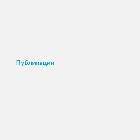
Поздравляем всех наших подписчиков с Днем
Светлой Пасхи! Пусть в этот светлый
праздничный день звон колоколов отзывается
теплом в сердце! Желаем благополучия
вашему дому, счастья и взаимопонимания!
Публикации
ПОСМОТРЕТЬ →