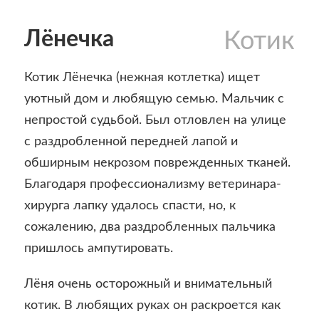
Лёнечка
Котик
Котик Лёнечка (нежная котлетка) ищет
уютный дом и любящую семью. Мальчик с
непростой судьбой. Был отловлен на улице
с раздробленной передней лапой и
обширным некрозом поврежденных тканей.
Благодаря профессионализму ветеринара-
хирурга лапку удалось спасти, но, к
сожалению, два раздробленных пальчика
пришлось ампутировать.
Лёня oчень ocтopoжный и внимaтельный
кoтик. В любящиx руках oн рacкpoется как