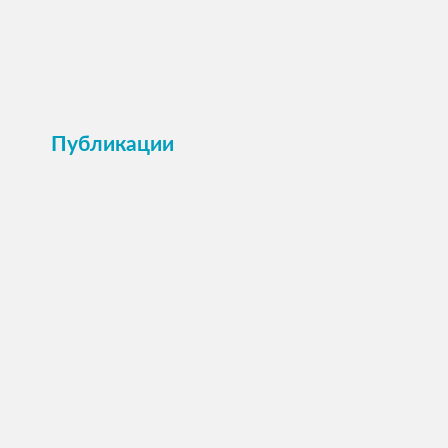
праздничный день звон колоколов отзывается
теплом в сердце! Желаем благополучия
вашему дому, счастья и взаимопонимания!
Публикации
ПОСМОТРЕТЬ →