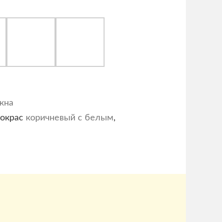
жна
 окрас
коричневый с белым
,