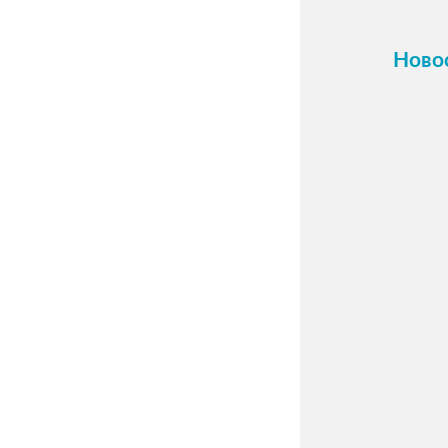
Ново
16 о
Карти
холст
фото.
Прини
индив
по ва