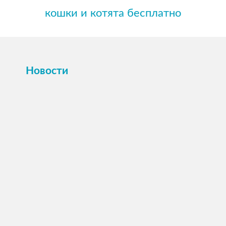
кошки и котята бесплатно
Новости
ПОСМОТРЕТЬ →
16 октября 2025
Картина или магнит на холсте Вашего
питомца по фото.