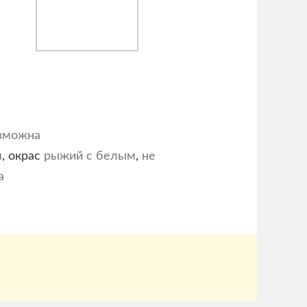
озможна
я
, окрас
рыжий с белым
,
не
а