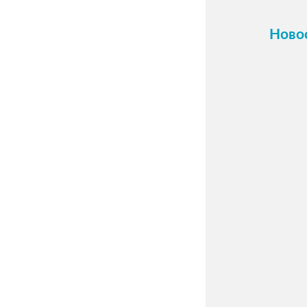
Ново
16 о
Карти
холст
фото.
Прини
индив
по ва