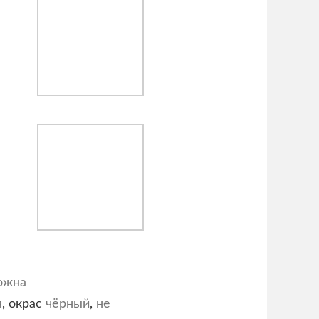
ожна
я
, окрас
чёрный
,
не