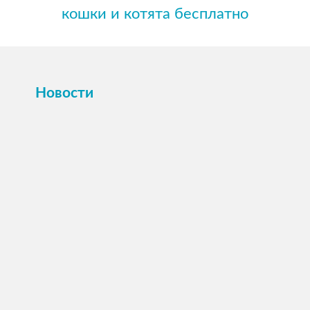
кошки и котята бесплатно
Новости
ПОСМОТРЕТЬ →
16 октября 2025
Картина или магнит на холсте Вашего
питомца по фото.