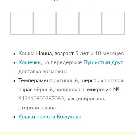
Кошка
Наина, возраст
5 лет и 10 месяцев
Кошечки
,
на передержке
Пушистый друг
,
доставка возможна
Темперамент
активный
, шерсть
короткая
,
окрас
чёрный
,
чипирована
, микрочип №
643110800387080
,
вакцинирована
,
стерилизована
Кошки приюта Кожухово