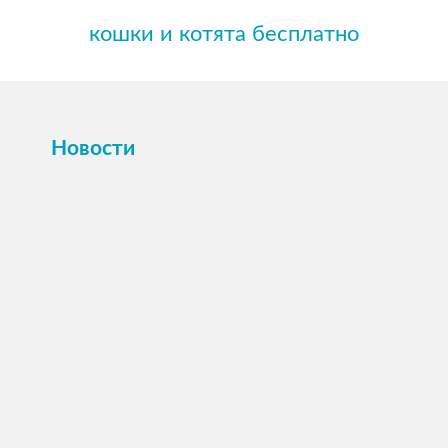
кошки и котята бесплатно
Новости
ПОСМОТРЕТЬ →
16 октября 2025
Картина или магнит на холсте Вашего
питомца по фото.